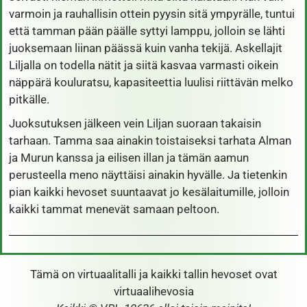
varmoin ja rauhallisin ottein pyysin sitä ympyrälle, tuntui
että tamman pään päälle syttyi lamppu, jolloin se lähti
juoksemaan liinan päässä kuin vanha tekijä. Askellajit
Liljalla on todella nätit ja siitä kasvaa varmasti oikein
näppärä kouluratsu, kapasiteettia luulisi riittävän melko
pitkälle.
Juoksutuksen jälkeen vein Liljan suoraan takaisin
tarhaan. Tamma saa ainakin toistaiseksi tarhata Alman
ja Murun kanssa ja eilisen illan ja tämän aamun
perusteella meno näyttäisi ainakin hyvälle. Ja tietenkin
pian kaikki hevoset suuntaavat jo kesälaitumille, jolloin
kaikki tammat menevät samaan peltoon.
Tämä on virtuaalitalli ja kaikki tallin hevoset ovat
virtuaalihevosia