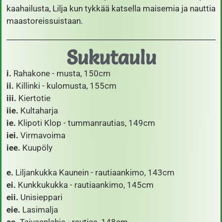
kaahailusta, Lilja kun tykkää katsella maisemia ja nauttia
maastoreissuistaan.
Sukutaulu
i.
Rahakone - musta, 150cm
ii.
Killinki - kulomusta, 155cm
iii.
Kiertotie
iie.
Kultaharja
ie.
Klipoti Klop - tummanrautias, 149cm
iei.
Virmavoima
iee.
Kuupöly
e.
Liljankukka Kaunein - rautiaankimo, 143cm
ei.
Kunkkukukka - rautiaankimo, 145cm
eii.
Unisieppari
eie.
Lasimalja