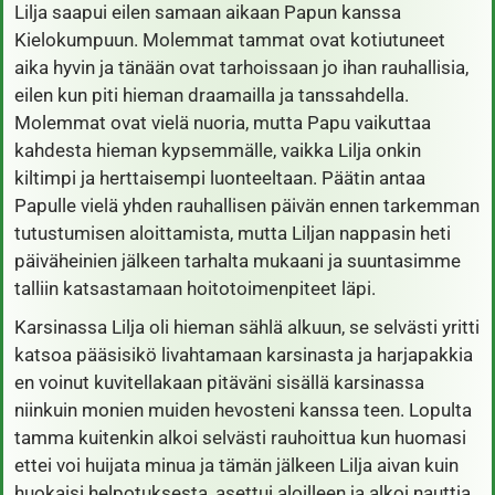
Lilja saapui eilen samaan aikaan Papun kanssa
Kielokumpuun. Molemmat tammat ovat kotiutuneet
aika hyvin ja tänään ovat tarhoissaan jo ihan rauhallisia,
eilen kun piti hieman draamailla ja tanssahdella.
Molemmat ovat vielä nuoria, mutta Papu vaikuttaa
kahdesta hieman kypsemmälle, vaikka Lilja onkin
kiltimpi ja herttaisempi luonteeltaan. Päätin antaa
Papulle vielä yhden rauhallisen päivän ennen tarkemman
tutustumisen aloittamista, mutta Liljan nappasin heti
päiväheinien jälkeen tarhalta mukaani ja suuntasimme
talliin katsastamaan hoitotoimenpiteet läpi.
Karsinassa Lilja oli hieman sählä alkuun, se selvästi yritti
katsoa pääsisikö livahtamaan karsinasta ja harjapakkia
en voinut kuvitellakaan pitäväni sisällä karsinassa
niinkuin monien muiden hevosteni kanssa teen. Lopulta
tamma kuitenkin alkoi selvästi rauhoittua kun huomasi
ettei voi huijata minua ja tämän jälkeen Lilja aivan kuin
huokaisi helpotuksesta, asettui aloilleen ja alkoi nauttia