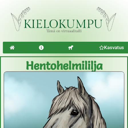
Etusivu
Esittely
Hevoset
Kasvatus
Hentohelmililja