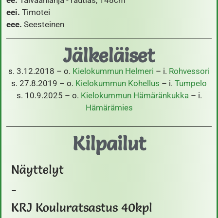
ee.
Taivaanlahja - rautias, 148cm
eei.
Timotei
eee.
Seesteinen
Jälkeläiset
s. 3.12.2018 – o.
Kielokummun Helmeri
– i.
Rohvessori
s. 27.8.2019 – o.
Kielokummun Kohellus
– i.
Tumpelo
s. 10.9.2025 – o.
Kielokummun Hämäränkukka
– i.
Hämärämies
Kilpailut
Näyttelyt
–
KRJ Kouluratsastus 40kpl