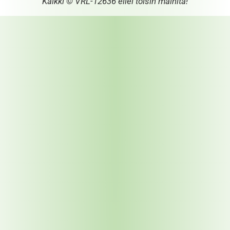
Kaikki © VRL-12636 ellei toisin mainita!