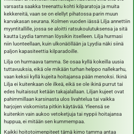
varsasta saakka treenattu kohti kilparatoja ja muita
kekkereitä, vaan se on elellyt pihatossa parin muun
karvakasan seurana. Kolmen vuoden iässä Lilja annettiin
myyntitallille, jossa se aloitti ratsukoulutuksensa ja sitä
kautta Lyydia tamman löysikin itselleen. Lilja hurmasi
niin luonteellaan, kuin ulkonäöllään ja Lyydia näki siinä
paljon kapasiteettia kilparadoille.
Lilja on hurmaava tamma. Se osaa kyllä kokeilla uusia
tuttavuuksia, eikä ole mikään turhan helppo nallekarhu,
vaan keksii kyllä kujeita hoitajansa pään menoksi. Ikinä
Lilja ei kuitenkaan ole ilkeä, eikä se ole ikinä purrut tai
edes huitaissut ketään takajalallaan. Liljan kujeet ovat
pahimmillaan karsinasta ulos livahtelua tai vaikka
harjojen viskomista pitkin käytävää. Yleensä se
kuitenkin vain aukoo vetoketjuja tai nyppii hoitajansa
huppua, ei mitään sen kummempaa.
Kaikki hoitotoimenpiteet tämä kimo tamma antaa