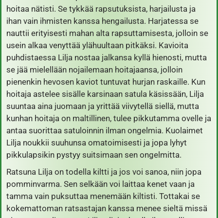
hoitaa nätisti. Se tykkää rapsutuksista, harjailusta ja
ihan vain ihmisten kanssa hengailusta. Harjatessa se
nauttii erityisesti mahan alta rapsuttamisesta, jolloin se
usein alkaa venyttää ylähuultaan pitkäksi. Kavioita
puhdistaessa Lilja nostaa jalkansa kyllä hienosti, mutta
se jää mielellään nojailemaan hoitajaansa, jolloin
pienenkin hevosen kaviot tuntuvat hurjan raskaille. Kun
hoitaja astelee sisälle karsinaan satula käsissään, Lilja
suuntaa aina juomaan ja yrittää viivytellä siellä, mutta
kunhan hoitaja on maltillinen, tulee pikkutamma ovelle ja
antaa suorittaa satuloinnin ilman ongelmia. Kuolaimet
Lilja noukkii suuhunsa omatoimisesti ja jopa lyhyt
pikkulapsikin pystyy suitsimaan sen ongelmitta.
Ratsuna Lilja on todella kiltti ja jos voi sanoa, niin jopa
pomminvarma. Sen selkään voi laittaa kenet vaan ja
tamma vain puksuttaa menemään kiltisti. Tottakai se
kokemattoman ratsastajan kanssa menee sieltä missä