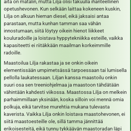
aita on matalin, mutta Lilja olisi takuulla ihanteellinen
opetushevonen. Kun selkään laittaa kokeneen kuskin,
Lilja on alkuun hieman diesel, eikä jaksaisi antaa
parastaan, mutta kunhan tamman saa vähän
innostumaan, siitä löytyy oikein hienot liikkeet
kouluradoille ja loistava hyppytekniikka esteille, vaikka
kapasiteetti ei riitäkkään maailman korkeimmille
radoille.
Maastoilua Lilja rakastaa ja se onkin oikein
elementissään umpimetsässä tarpoessaan tai lumisella
pellolla laukatessaan. Liljan kanssa maastoilu onkin
suuri osa sen treeniohjelmaa ja maastoon tähdätään
vähintään kahdesti viikossa. Maastossa Lilja on melkein
parhaimmillaan yksinään, koska silloin voi mennä omia
polkuja, eikä tarvitse murehtia mukana tulevasta
kaverista. Vaikka Lilja onkin loistava maastohevonen, ei
siitä maastoesteille ole, sillä tamma jännittää
erikoisesteitä, eikä tunnu tykkäävän maastoradan läpi