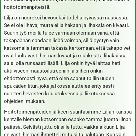
hoitotoimenpiteistä.
Lilja on nuoreksi hevoseksi todella hyvässä massassa.
Se ei ole lihava, mutta ei laihakaan ja lihaksia on kivasti.
Suurin työ meillä tulee varmaan olemaan siinä, että
takapäähän saadaan lisää voimaa, sillä pystyn vain
katsomalla tamman takasia kertomaan, että takapolvet
ovat luultavasti hieman löysät ja muhkeutta lihaksissa
saisi olla runsaasti lisää. Lilja onkin hyvä laittaa heti
aktiiviseen maastoilutreeniin ja siihen onkin
ehdottomasti hyvä, että olen saanut talliin uuden
apukäden Iitun, joka jatkossa auttelee erityisesti
nuorten hevosten koulutuksessa ja liikutuksessa
ohjeideni mukaan.
Hoitotoimenpiteiden jälkeen suuntasimme Liljan kanssa
kentälle hieman katsomaan osaako tamma juosta liinan
päässä. Selvästi juttu oli sille tuttu, vaikka alkuun Lilja
selvästi hieman ihmetteli mitä siltä halutaan. Kun vain