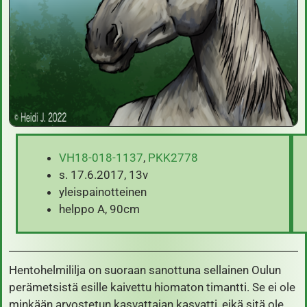
VH18-018-1137
,
PKK2778
s. 17.6.2017, 13v
yleispainotteinen
helppo A, 90cm
Hentohelmililja on suoraan sanottuna sellainen Oulun
perämetsistä esille kaivettu hiomaton timantti. Se ei ole
minkään arvostetun kasvattajan kasvatti, eikä sitä ole