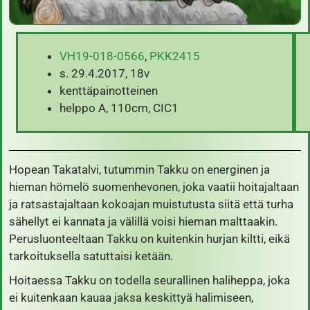
VH19-018-0566
,
PKK2415
s. 29.4.2017, 18v
kenttäpainotteinen
helppo A, 110cm, CIC1
Hopean Takatalvi, tutummin Takku on energinen ja
hieman hömelö suomenhevonen, joka vaatii hoitajaltaan
ja ratsastajaltaan kokoajan muistutusta siitä että turha
sähellyt ei kannata ja välillä voisi hieman malttaakin.
Perusluonteeltaan Takku on kuitenkin hurjan kiltti, eikä
tarkoituksella satuttaisi ketään.
Hoitaessa Takku on todella seurallinen haliheppa, joka
ei kuitenkaan kauaa jaksa keskittyä halimiseen,