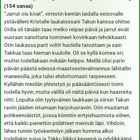
(154 sanaa)
”Jarrut ois kivat”, virnistin kentän laidalla seisovalle
ystävälleni Kristalle laukatessani Takun kanssa ohitse.
Orilla oli tänään taas melko reipas päivä ja jarrut eivät
suoraan sanottuna toimineet kovinkaan tehokkaasti.
Otin laukassa parit voltit huolella taivuttaen ja sain
Takkua taas hieman kuulolle. Oli se kyllä komea ori,
muttei todellakaan mikään helppo. Meillä olisi parin
päivän päästä edessä maastoestevalmennus lähitallin
maneesilla, joka tulisi ehdottomasti tarpeeseen.
Kyllähän meidän yhteistyö jo pääsääntöisesti toimi
todella hyvin, mutta välillä oli näitä päiviä kun haasteita
riitti. Lopulta olin tyytyväinen laukkaan ja siirsin Takun
raviin jääden istumaan harjoitusraviin. Otin muutamat
pohkeenväistöt, joissa kiinnitin erityishuomiota siihen,
että kaikki pienetkin pidätteet menivät läpi. Vihdoin,
lähes tunnin työskentelyn jälkeen homma alkoi
todellakin sujua ja Takku liikkui kevyenä ja ryhdikkäänä.