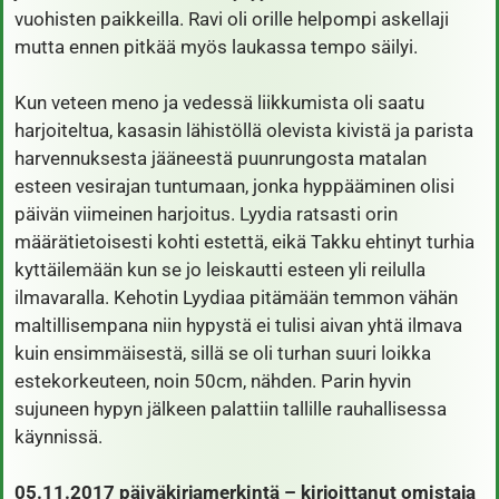
vuohisten paikkeilla. Ravi oli orille helpompi askellaji
mutta ennen pitkää myös laukassa tempo säilyi.
Kun veteen meno ja vedessä liikkumista oli saatu
harjoiteltua, kasasin lähistöllä olevista kivistä ja parista
harvennuksesta jääneestä puunrungosta matalan
esteen vesirajan tuntumaan, jonka hyppääminen olisi
päivän viimeinen harjoitus. Lyydia ratsasti orin
määrätietoisesti kohti estettä, eikä Takku ehtinyt turhia
kyttäilemään kun se jo leiskautti esteen yli reilulla
ilmavaralla. Kehotin Lyydiaa pitämään temmon vähän
maltillisempana niin hypystä ei tulisi aivan yhtä ilmava
kuin ensimmäisestä, sillä se oli turhan suuri loikka
estekorkeuteen, noin 50cm, nähden. Parin hyvin
sujuneen hypyn jälkeen palattiin tallille rauhallisessa
käynnissä.
05.11.2017 päiväkirjamerkintä – kirjoittanut omistaja