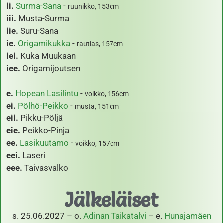
ii.
Surma-Sana
-
ruunikko, 153cm
iii.
Musta-Surma
iie.
Suru-Sana
ie.
Origamikukka
-
rautias, 157cm
iei.
Kuka Muukaan
iee.
Origamijoutsen
e.
Hopean Lasilintu
-
voikko, 156cm
ei.
Pölhö-Peikko
-
musta, 151cm
eii.
Pikku-Pöljä
eie.
Peikko-Pinja
ee.
Lasikuutamo
-
voikko, 157cm
eei.
Laseri
eee.
Taivasvalko
Jälkeläiset
s. 25.06.2027 – o.
Adinan Taikatalvi
– e.
Hunajamäen