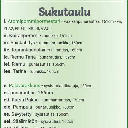
Sukutaulu
i.
Atomipommipormestari
-
vaaleanpunarautias, 161cm - Fn,
YLA2, ERJ-III, KRJ-II, VVJ-II
ii.
Koiranpommi -
ruunikko, 161cm
iii.
Räiskähdys -
tummanruunikko, 160cm
iie.
Koirankuonolainen -
rautias, 160cm
ie.
Riemu-Tarja -
punarautias, 159cm
iei.
Riemu -
punarautias, 156cm
iee.
Tarina -
ruunikko, 160cm
e.
Palavarakkaus
-
sysirautias liinaraja, 159cm
ei.
punarautias, 166cm
eii.
Ratsu Paksu -
tummanrautias, 170cm
eie.
Pampula -
punaruunikko, 163cm
ee.
Sävytetty -
sysirautias, 160cm
eei.
Säälimätön -
sysirautias, 162cm