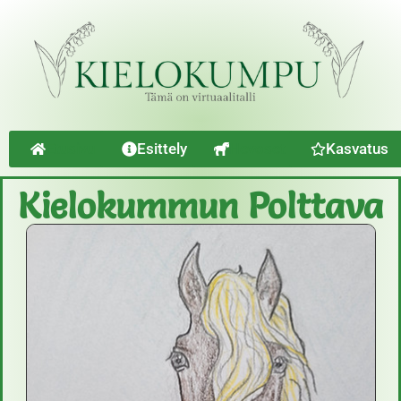
Etusivu
Esittely
Hevoset
Kasvatus
Kielokummun Polttava