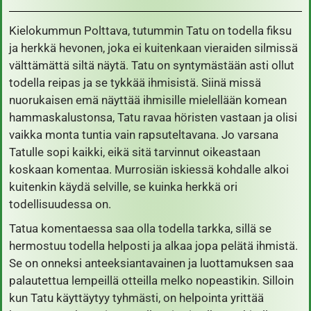
Kielokummun Polttava, tutummin Tatu on todella fiksu
ja herkkä hevonen, joka ei kuitenkaan vieraiden silmissä
välttämättä siltä näytä. Tatu on syntymästään asti ollut
todella reipas ja se tykkää ihmisistä. Siinä missä
nuorukaisen emä näyttää ihmisille mielellään komean
hammaskalustonsa, Tatu ravaa höristen vastaan ja olisi
vaikka monta tuntia vain rapsuteltavana. Jo varsana
Tatulle sopi kaikki, eikä sitä tarvinnut oikeastaan
koskaan komentaa. Murrosiän iskiessä kohdalle alkoi
kuitenkin käydä selville, se kuinka herkkä ori
todellisuudessa on.
Tatua komentaessa saa olla todella tarkka, sillä se
hermostuu todella helposti ja alkaa jopa pelätä ihmistä.
Se on onneksi anteeksiantavainen ja luottamuksen saa
palautettua lempeillä otteilla melko nopeastikin. Silloin
kun Tatu käyttäytyy tyhmästi, on helpointa yrittää