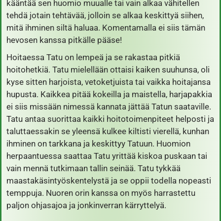
kääntää sen huomio muualle tai vain alkaa vähitellen
tehdä jotain tehtävää, jolloin se alkaa keskittyä siihen,
mitä ihminen siltä haluaa. Komentamalla ei siis tämän
hevosen kanssa pitkälle pääse!
Hoitaessa Tatu on lempeä ja se rakastaa pitkiä
hoitohetkiä. Tatu mielellään ottaisi kaiken suuhunsa, oli
kyse sitten harjoista, vetoketjuista tai vaikka hoitajansa
hupusta. Kaikkea pitää kokeilla ja maistella, harjapakkia
ei siis missään nimessä kannata jättää Tatun saataville.
Tatu antaa suorittaa kaikki hoitotoimenpiteet helposti ja
taluttaessakin se yleensä kulkee kiltisti vierellä, kunhan
ihminen on tarkkana ja keskittyy Tatuun. Huomion
herpaantuessa saattaa Tatu yrittää kiskoa puskaan tai
vain mennä tutkimaan tallin seinää. Tatu tykkää
maastakäsintyöskentelystä ja se oppii todella nopeasti
temppuja. Nuoren orin kanssa on myös harrastettu
paljon ohjasajoa ja jonkinverran kärryttelyä.